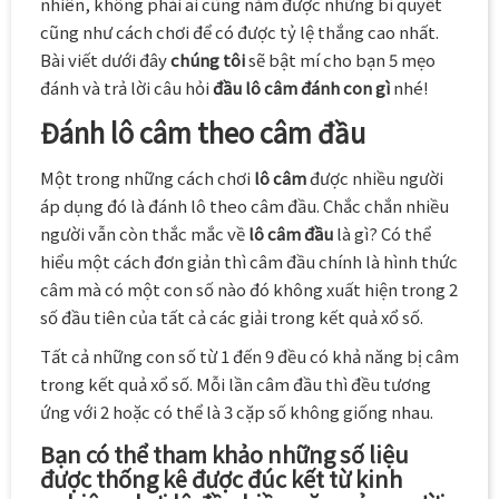
nhiên, không phải ai cũng nắm được những bí quyết
cũng như cách chơi để có được tỷ lệ thắng cao nhất.
Bài viết dưới đây
chúng tôi
sẽ bật mí cho bạn 5 mẹo
đánh và trả lời câu hỏi
đầu lô câm đánh con gì
nhé!
Đánh lô câm theo câm đầu
Một trong những cách chơi
lô câm
được nhiều người
áp dụng đó là đánh lô theo câm đầu. Chắc chắn nhiều
người vẫn còn thắc mắc về
lô câm đầu
là gì? Có thể
hiểu một cách đơn giản thì câm đầu chính là hình thức
câm mà có một con số nào đó không xuất hiện trong 2
số đầu tiên của tất cả các giải trong kết quả xổ số.
Tất cả những con số từ 1 đến 9 đều có khả năng bị câm
trong kết quả xổ số. Mỗi lần câm đầu thì đều tương
ứng với 2 hoặc có thể là 3 cặp số không giống nhau.
Bạn có thể tham khảo những số liệu
được thống kê được đúc kết từ kinh