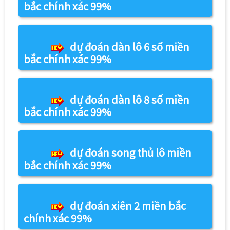
bắc chính xác 99%
dự đoán dàn lô 6 số miền
bắc chính xác 99%
dự đoán dàn lô 8 số miền
bắc chính xác 99%
dự đoán song thủ lô miền
bắc chính xác 99%
dự đoán xiên 2 miền bắc
chính xác 99%