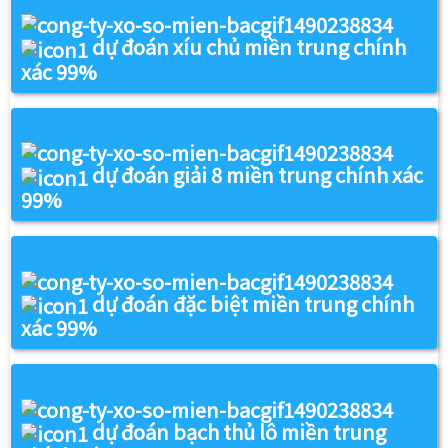
dự đoán xíu chủ miền trung chính
xác 99%
dự đoán giải 8 miền trung chính xác
99%
dự đoán đặc biệt miền trung chính
xác 99%
dự đoán bạch thủ lô miền trung