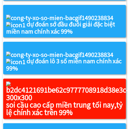
dự đoán sớ đầu đuôi giải đặc biệt
miền nam chính xác 99%
dự đoán lô 3 số miền nam chính xác
99%
soi cầu cao cấp miền trung tối nay,tỷ
lệ chính xác trên 99%