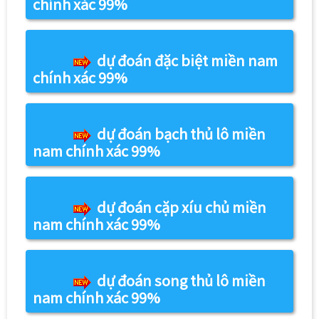
chính xác 99%
dự đoán đặc biệt miền nam
chính xác 99%
dự đoán bạch thủ lô miền
nam chính xác 99%
dự đoán cặp xíu chủ miền
nam chính xác 99%
dự đoán song thủ lô miền
nam chính xác 99%