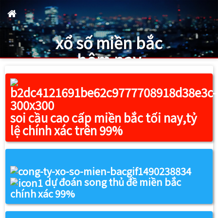
Skip
to
main
xổ số miền bắc
content
hôm nay
soi cầu cao cấp miền bắc tối nay,tỷ
lệ chính xác trên 99%
dự đoán song thủ đề miền bắc
chính xác 99%