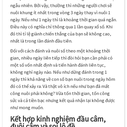
ngẫu nhiên. Bởi vậy, thường thì những người chơi sẽ
nuôi khung ít nhất trong vòng 3 ngày thay vì nuôi 1
ngày. Nếu như 1 ngày thì là khoảng thời gian quá ngắn.
Điều này có nghĩa chỉ thông qua 1 lần quay xổ số. Khi
đó thì tỉ lệ giành chiến thắng của bạn sẽ không cao,
nhất là trong lần đánh đầu tiên.
Đối với cách đánh và nuôi số theo một khoảng thời
gian, nhiều ngày liên tiếp thì đòi hỏi bạn cần phải có
một số vốn nhất định và tiến hành đánh liên tục,
không nghỉ ngày nào. Nếu như dừng đánh trong 1
ngày thì khả năng về con số bạn nuôi trong ngày hôm
đó có thể xảy ra. Và thật vô ích nếu như bạn đã mất
công nuôi phải không? Vừa tốn thời gian, tốn công
sức và cả tiền bạc nhưng kết quả nhận lại không được
như mong muốn.
Kết hợp kinh nghiệm đầu câm,
đuôi câm và soi lô đề