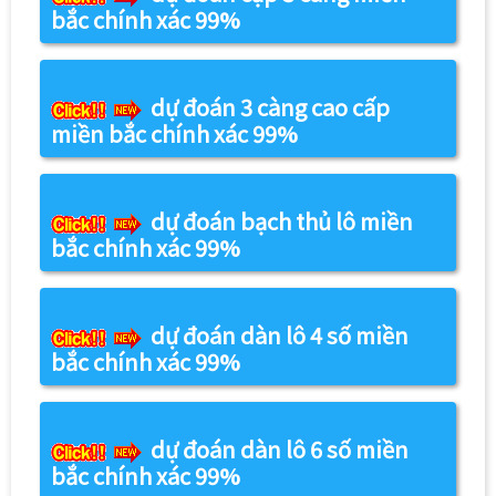
bắc chính xác 99%
dự đoán 3 càng cao cấp
miền bắc chính xác 99%
dự đoán bạch thủ lô miền
bắc chính xác 99%
dự đoán dàn lô 4 số miền
bắc chính xác 99%
dự đoán dàn lô 6 số miền
bắc chính xác 99%