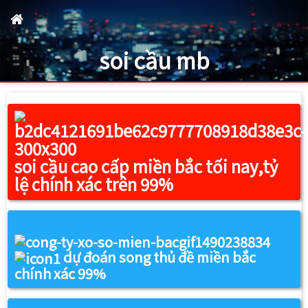
Skip
to
main
soi cầu mb
content
soi cầu cao cấp miền bắc tối nay,tỷ
lệ chính xác trên 99%
dự đoán song thủ đề miền bắc
chính xác 99%