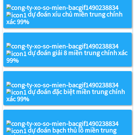
dự đoán xíu chủ miền trung chính
xác 99%
dự đoán giải 8 miền trung chính xác
99%
dự đoán đặc biệt miền trung chính
xác 99%
dự đoán bạch thủ lô miền trung