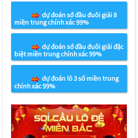
dự đoán sớ đầu đuôi giải 8
miền trung chính xác 99%
dự đoán sớ đầu đuôi giải đặc
biệt miền trung chính xác 99%
dự đoán lô 3 số miền trung
chính xác 99%