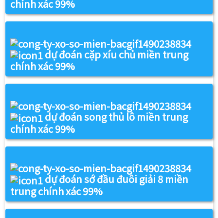
chính xác 99%
dự đoán cặp xíu chủ miền trung
chính xác 99%
dự đoán song thủ lô miền trung
chính xác 99%
dự đoán sớ đầu đuôi giải 8 miền
trung chính xác 99%