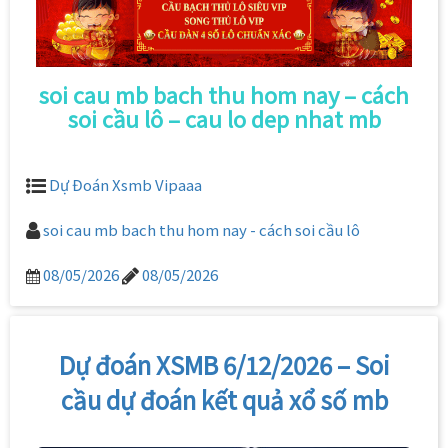
soi cau mb bach thu hom nay – cách
soi cầu lô – cau lo dep nhat mb
Dự Đoán Xsmb Vipaaa
soi cau mb bach thu hom nay - cách soi cầu lô
08/05/2026
08/05/2026
Dự đoán XSMB 6/12/2026 – Soi
cầu dự đoán kết quả xổ số mb