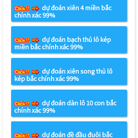
dự đoán xiên 4 miền bắc
chính xác 99%
dự đoán bạch thủ lô kép
miền bắc chính xác 99%
dự đoán xiên song thủ lô
kép bắc chính xác 99%
dự đoán dàn lô 10 con bắc
chính xác 99%
dự đoán đề đầu đuôi bắc