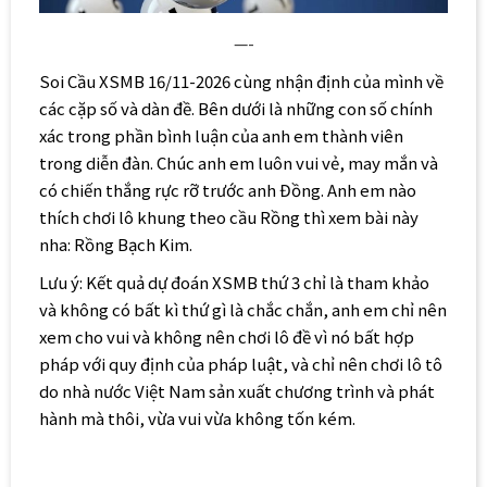
—-
Soi Cầu XSMB 16/11-2026 cùng nhận định của mình về
các cặp số và dàn đề. Bên dưới là những con số chính
xác trong phần bình luận của anh em thành viên
trong diễn đàn. Chúc anh em luôn vui vẻ, may mắn và
có chiến thắng rực rỡ trước anh Đồng. Anh em nào
thích chơi lô khung theo cầu Rồng thì xem bài này
nha: Rồng Bạch Kim.
Lưu ý: Kết quả dự đoán XSMB thứ 3 chỉ là tham khảo
và không có bất kì thứ gì là chắc chắn, anh em chỉ nên
xem cho vui và không nên chơi lô đề vì nó bất hợp
pháp với quy định của pháp luật, và chỉ nên chơi lô tô
do nhà nước Việt Nam sản xuất chương trình và phát
hành mà thôi, vừa vui vừa không tốn kém.