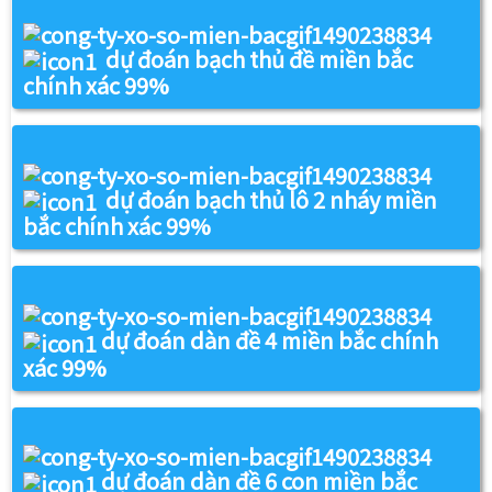
dự đoán bạch thủ đề miền bắc
chính xác 99%
dự đoán bạch thủ lô 2 nháy miền
bắc chính xác 99%
dự đoán dàn đề 4 miền bắc chính
xác 99%
dự đoán dàn đề 6 con miền bắc