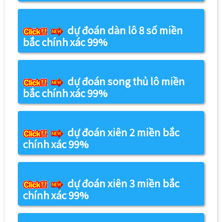
dự đoán dàn lô 8 số miền
bắc chính xác 99%
dự đoán song thủ lô miền
bắc chính xác 99%
dự đoán xiên 2 miền bắc
chính xác 99%
dự đoán xiên 3 miền bắc
chính xác 99%