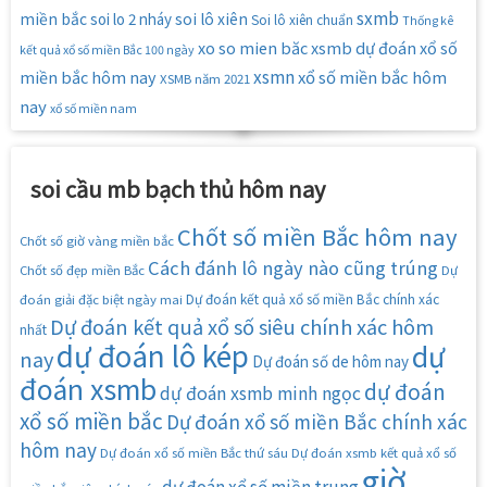
sxmb
miền bắc
soi lo 2 nháy
soi lô xiên
Soi lô xiên chuẩn
Thống kê
xo so mien băc
xsmb dự đoán xổ số
kết quả xổ số miền Bắc 100 ngày
xsmn
miền bắc hôm nay
xổ số miền bắc hôm
XSMB năm 2021
nay
xổ số miền nam
soi cầu mb bạch thủ hôm nay
Chốt số miền Bắc hôm nay
Chốt số giờ vàng miền bắc
Cách đánh lô ngày nào cũng trúng
Chốt số đẹp miền Bắc
Dự
Dự đoán kết quả xổ số miền Bắc chính xác
đoán giải đặc biệt ngày mai
Dự đoán kết quả xổ số siêu chính xác hôm
nhất
dự đoán lô kép
dự
nay
Dự đoán số de hôm nay
đoán xsmb
dự đoán
dự đoán xsmb minh ngọc
xổ số miền bắc
Dự đoán xổ số miền Bắc chính xác
hôm nay
Dự đoán xổ số miền Bắc thứ sáu Dự đoán xsmb kết quả xổ số
giờ
dự đoán xổ số miền trung