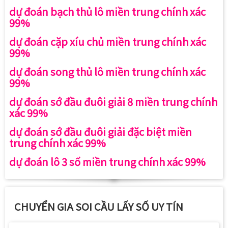
dự đoán bạch thủ lô miền trung chính xác
99%
dự đoán cặp xíu chủ miền trung chính xác
99%
dự đoán song thủ lô miền trung chính xác
99%
dự đoán sớ đầu đuôi giải 8 miền trung chính
xác 99%
dự đoán sớ đầu đuôi giải đặc biệt miền
trung chính xác 99%
dự đoán lô 3 số miền trung chính xác 99%
CHUYỂN GIA SOI CẦU LẤY SỐ UY TÍN