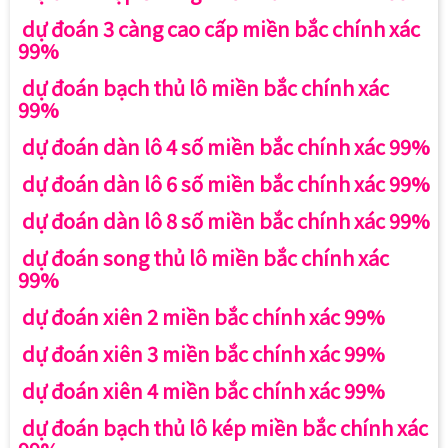
dự đoán 3 càng cao cấp miền bắc chính xác
99%
dự đoán bạch thủ lô miền bắc chính xác
99%
dự đoán dàn lô 4 số miền bắc chính xác 99%
dự đoán dàn lô 6 số miền bắc chính xác 99%
dự đoán dàn lô 8 số miền bắc chính xác 99%
dự đoán song thủ lô miền bắc chính xác
99%
dự đoán xiên 2 miền bắc chính xác 99%
dự đoán xiên 3 miền bắc chính xác 99%
dự đoán xiên 4 miền bắc chính xác 99%
dự đoán bạch thủ lô kép miền bắc chính xác