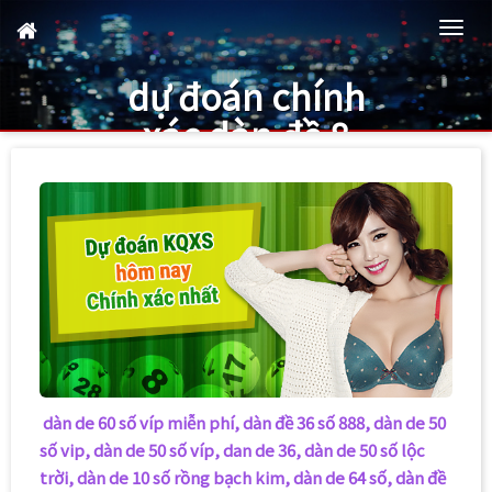
Skip
to
main
dự đoán chính
content
xác dàn đề 8
con mb
dàn de 60 số víp miễn phí, dàn đề 36 số 888, dàn de 50
số vip, dàn de 50 số víp, dan de 36, dàn de 50 số lộc
trời, dàn de 10 số rồng bạch kim, dàn de 64 số, dàn đề