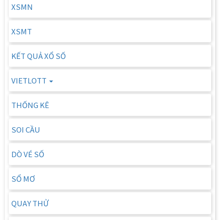
XSMN
XSMT
KẾT QUẢ XỔ SỐ
VIETLOTT
THỐNG KÊ
SOI CẦU
DÒ VÉ SỐ
SỔ MƠ
QUAY THỬ