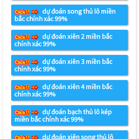
dự đoán song thủ lô miền
bắc chính xác 99%
dự đoán xiên 2 miền bắc
chính xác 99%
dự đoán xiên 3 miền bắc
chính xác 99%
dự đoán xiên 4 miền bắc
chính xác 99%
dự đoán bạch thủ lô kép
miền bắc chính xác 99%
dự đoán xiên song thủ lô