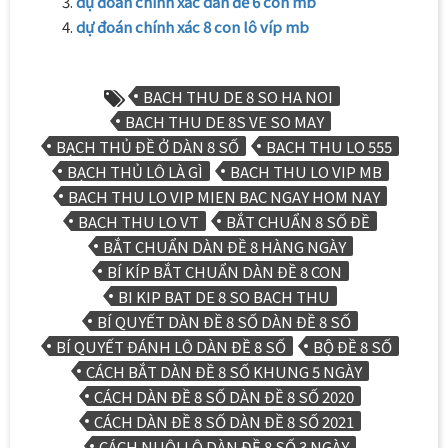
dự đoán chính xác dàn đề 6 con mb
dự đoán chính xác 8 con lô víp mb
BACH THU DE 8 SO HA NOI
BACH THU DE 8S VE SO MAY
BẠCH THỦ ĐỀ Ở DÀN 8 SỐ
BACH THU LO 555
BẠCH THỦ LÔ LÀ GÌ
BACH THU LO VIP MB
BACH THU LO VIP MIEN BAC NGAY HOM NAY
BACH THU LO VT
BẮT CHUẨN 8 SỐ ĐỀ
BẮT CHUẨN DÀN ĐỀ 8 HÀNG NGÀY
BÍ KÍP BẮT CHUẨN DÀN ĐỀ 8 CON
BI KIP BAT DE 8 SO BACH THU
BÍ QUYẾT DÀN ĐỀ 8 SỐ DÀN ĐỀ 8 SỐ
BÍ QUYẾT ĐÁNH LÔ DÀN ĐỀ 8 SỐ
BỘ ĐỀ 8 SỐ
CÁCH BẮT DÀN ĐỀ 8 SỐ KHUNG 5 NGÀY
CÁCH DÀN ĐỀ 8 SỐ DÀN ĐỀ 8 SỐ 2020
CÁCH DÀN ĐỀ 8 SỐ DÀN ĐỀ 8 SỐ 2021
CÁCH NUÔI LÔ DÀN ĐỀ 8 SỐ 3 NGÀY