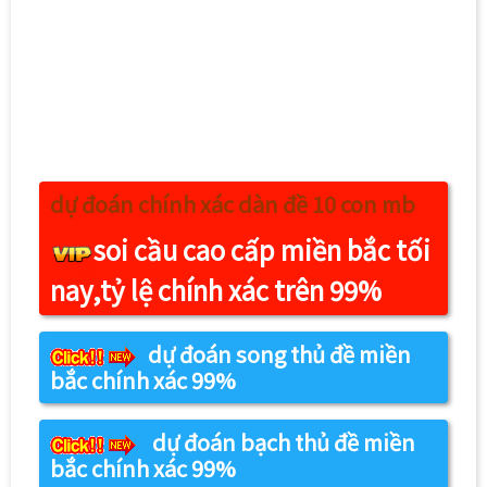
dự đoán chính xác dàn đề 10 con mb
soi cầu cao cấp miền bắc tối
nay,tỷ lệ chính xác trên 99%
dự đoán song thủ đề miền
bắc chính xác 99%
dự đoán bạch thủ đề miền
bắc chính xác 99%