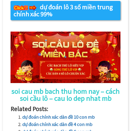
dự đoán lô 3 số miền trung
chính xác 99%
soi cau mb bach thu hom nay – cách
soi cầu lô – cau lo dep nhat mb
Related Posts:
dự đoán chính xác dàn đề 10 con mb
dự đoán chính xác dàn đề 4 con mb