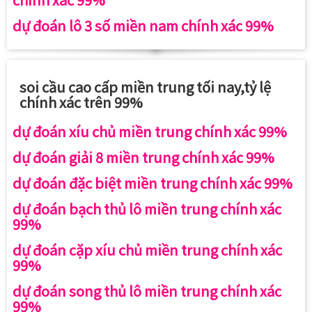
dự đoán lô 3 số miền nam chính xác 99%
soi cầu cao cấp miền trung tối nay,tỷ lệ
chính xác trên 99%
dự đoán xíu chủ miền trung chính xác 99%
dự đoán giải 8 miền trung chính xác 99%
dự đoán đặc biệt miền trung chính xác 99%
dự đoán bạch thủ lô miền trung chính xác
99%
dự đoán cặp xíu chủ miền trung chính xác
99%
dự đoán song thủ lô miền trung chính xác
99%