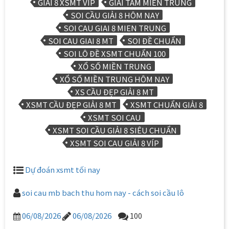
GIẢI 8 XSMT VÍP
GIẢI TÁM MIỀN TRUNG
SOI CẦU GIẢI 8 HÔM NAY
SOI CAU GIAI 8 MIEN TRUNG
SOI CAU GIAI 8 MT
SOI ĐỀ CHUẨN
SOI LÔ ĐỀ XSMT CHUẨN 100
XỔ SỐ MIỀN TRUNG
XỔ SỐ MIỀN TRUNG HÔM NAY
XS CẦU ĐẸP GIẢI 8 MT
XSMT CẦU ĐẸP GIẢI 8 MT
XSMT CHUẨN GIẢI 8
XSMT SOI CAU
XSMT SOI CẦU GIẢI 8 SIÊU CHUẨN
XSMT SOI CAU GIẢI 8 VÍP
Dự đoán xsmt tối nay
soi cau mb bach thu hom nay - cách soi cầu lô
06/08/2026
06/08/2026
100