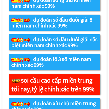
nam chính xác 99%
dự đoán sớ đầu đuôi giải 8
miền nam chính xác 99%
dự đoán sớ đầu đuôi giải đặc
biệt miền nam chính xác 99%
dự đoán lô 3 số miền nam
chính xác 99%
soi cầu cao cấp miền trung
tối nay,tỷ lệ chính xác trên 99%
dự đoán xíu chủ miền trung