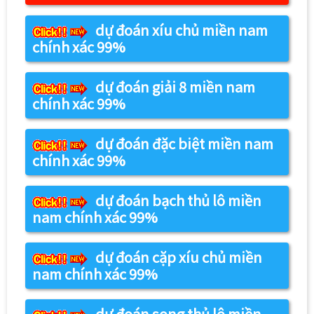
dự đoán xíu chủ miền nam
chính xác 99%
dự đoán giải 8 miền nam
chính xác 99%
dự đoán đặc biệt miền nam
chính xác 99%
dự đoán bạch thủ lô miền
nam chính xác 99%
dự đoán cặp xíu chủ miền
nam chính xác 99%
dự đoán song thủ lô miền