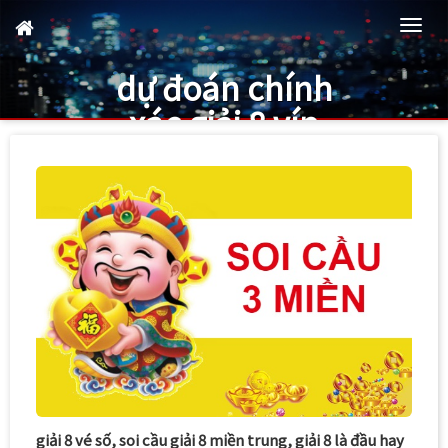
Skip
to
main
dự đoán chính
content
xác giải 8 víp
mt
giải 8 vé số, soi cầu giải 8 miền trung, giải 8 là đầu hay