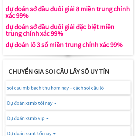
dự đoán sớ đầu đuôi giải 8 miền trung chính
xác 99%
dự đoán sớ đầu đuôi giải đặc biệt miền
trung chính xác 99%
dự đoán lô 3 số miền trung chính xác 99%
CHUYỂN GIA SOI CẦU LẤY SỐ UY TÍN
soi cau mb bach thu hom nay – cách soi cầu lô
Dự đoán xsmb tối nay
Dự đoán xsmb vip
Dự đoán xsmt tối nay