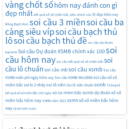
vàng chốt số
hôm nay đánh con gì
đẹp nhất
lô đẹp hôm nay
kết quả xổ số miền bắc siêu chính xác
soi cầu 3 miền
soi cầu ba
Rồng Bạch Kim
càng siêu víp
soi cầu bạch thủ
lô
soi cầu bạch thủ đề
soi cầu dự đoán
soi
Soi cầu Dự đoán XSMB chính xác 100
kqxsmb
cầu hôm nay
soi
soi cầu kết quả xổ số miền bắc
cầu lô chuẩn
soi cầu xsmb
soi cầu mb
Soi cầu
soi cầu xổ số
XSMB miễn phí ngày hôm nay
Soi cầu XSMB Win2888
sxmb
miền bắc
soi lo 2 nháy
soi lô xiên
Soi lô xiên chuẩn
Thống kê
xo so mien băc
xsmb dự đoán xổ số
kết quả xổ số miền Bắc 100 ngày
xsmn
miền bắc hôm nay
xổ số miền bắc hôm
XSMB năm 2021
nay
xổ số miền nam