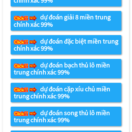
chính xác 99%
dự đoán giải 8 miền trung
chính xác 99%
dự đoán đặc biệt miền trung
chính xác 99%
dự đoán bạch thủ lô miền
trung chính xác 99%
dự đoán cặp xíu chủ miền
trung chính xác 99%
dự đoán song thủ lô miền
trung chính xác 99%