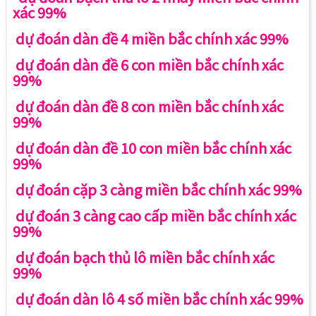
xác 99%
dự đoán dàn đề 4 miền bắc chính xác 99%
dự đoán dàn đề 6 con miền bắc chính xác
99%
dự đoán dàn đề 8 con miền bắc chính xác
99%
dự đoán dàn đề 10 con miền bắc chính xác
99%
dự đoán cặp 3 càng miền bắc chính xác 99%
dự đoán 3 càng cao cấp miền bắc chính xác
99%
dự đoán bạch thủ lô miền bắc chính xác
99%
dự đoán dàn lô 4 số miền bắc chính xác 99%