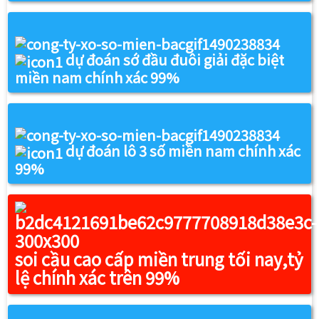
dự đoán sớ đầu đuôi giải đặc biệt
miền nam chính xác 99%
dự đoán lô 3 số miền nam chính xác
99%
soi cầu cao cấp miền trung tối nay,tỷ
lệ chính xác trên 99%