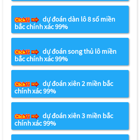
dự đoán dàn lô 8 số miền
bắc chính xác 99%
dự đoán song thủ lô miền
bắc chính xác 99%
dự đoán xiên 2 miền bắc
chính xác 99%
dự đoán xiên 3 miền bắc
chính xác 99%