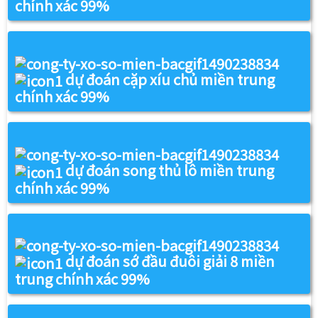
chính xác 99%
dự đoán cặp xíu chủ miền trung
chính xác 99%
dự đoán song thủ lô miền trung
chính xác 99%
dự đoán sớ đầu đuôi giải 8 miền
trung chính xác 99%