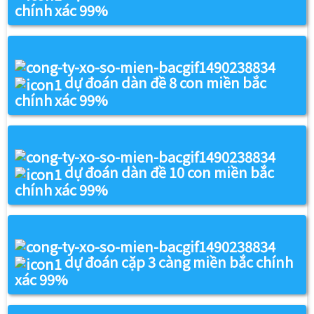
chính xác 99%
dự đoán dàn đề 8 con miền bắc
chính xác 99%
dự đoán dàn đề 10 con miền bắc
chính xác 99%
dự đoán cặp 3 càng miền bắc chính
xác 99%