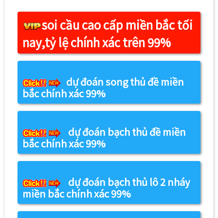
soi cầu cao cấp miền bắc tối
nay,tỷ lệ chính xác trên 99%
dự đoán song thủ đề miền
bắc chính xác 99%
dự đoán bạch thủ đề miền
bắc chính xác 99%
dự đoán bạch thủ lô 2 nháy
miền bắc chính xác 99%