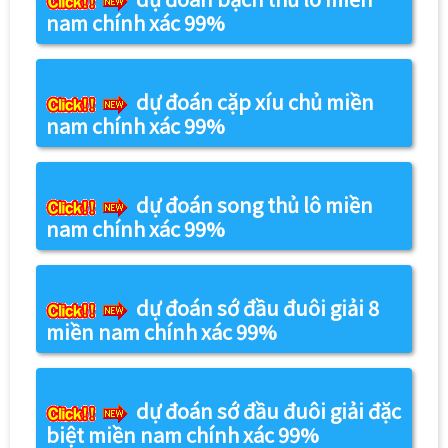
nam chính xác 99%
dự đoán cặp xíu chủ miền
nam chính xác 99%
dự đoán song thủ lô miền
nam chính xác 99%
dự đoán sớ đầu đuôi giải 8
miền nam chính xác 99%
dự đoán sớ đầu đuôi giải đặc
biệt miền nam chính xác 99%