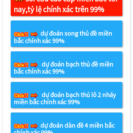
nay,tỷ lệ chính xác trên 99%
dự đoán song thủ đề miền
bắc chính xác 99%
dự đoán bạch thủ đề miền
bắc chính xác 99%
dự đoán bạch thủ lô 2 nháy
miền bắc chính xác 99%
dự đoán dàn đề 4 miền bắc
chính xác 99%