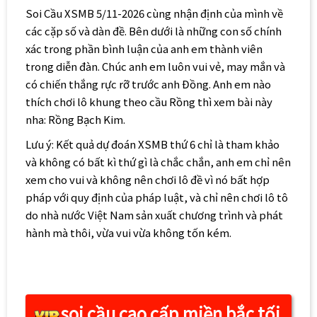
Soi Cầu XSMB 5/11-2026 cùng nhận định của mình về
các cặp số và dàn đề. Bên dưới là những con số chính
xác trong phần bình luận của anh em thành viên
trong diễn đàn. Chúc anh em luôn vui vẻ, may mắn và
có chiến thắng rực rỡ trước anh Đồng. Anh em nào
thích chơi lô khung theo cầu Rồng thì xem bài này
nha: Rồng Bạch Kim.
Lưu ý: Kết quả dự đoán XSMB thứ 6 chỉ là tham khảo
và không có bất kì thứ gì là chắc chắn, anh em chỉ nên
xem cho vui và không nên chơi lô đề vì nó bất hợp
pháp với quy định của pháp luật, và chỉ nên chơi lô tô
do nhà nước Việt Nam sản xuất chương trình và phát
hành mà thôi, vừa vui vừa không tốn kém.
soi cầu cao cấp miền bắc tối