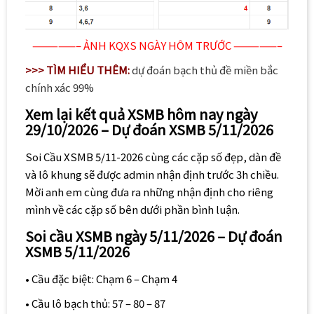
—————– ẢNH KQXS NGÀY HÔM TRƯỚC —————–
>>> TÌM HIỂU THÊM:
dự đoán bạch thủ đề miền bắc
chính xác 99%
Xem lại kết quả XSMB hôm nay ngày
29/10/2026 – Dự đoán XSMB 5/11/2026
Soi Cầu XSMB 5/11-2026 cùng các cặp số đẹp, dàn đề
và lô khung sẽ được admin nhận định trước 3h chiều.
Mời anh em cùng đưa ra những nhận định cho riêng
mình về các cặp số bên dưới phần bình luận.
Soi cầu XSMB ngày 5/11/2026 – Dự đoán
XSMB 5/11/2026
•
Cầu đặc biệt:
Chạm 6 – Chạm 4
•
Cầu lô bạch thủ:
57 – 80 – 87